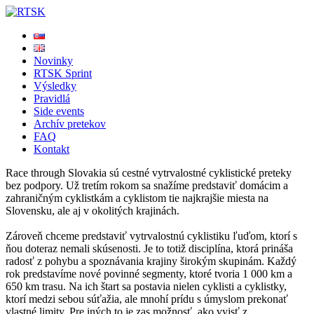
Novinky
RTSK Sprint
Výsledky
Pravidlá
Side events
Archív pretekov
FAQ
Kontakt
Race through Slovakia sú cestné vytrvalostné cyklistické preteky
bez podpory. Už tretím rokom sa snažíme predstaviť domácim a
zahraničným cyklistkám a cyklistom tie najkrajšie miesta na
Slovensku, ale aj v okolitých krajinách.
Zároveň chceme predstaviť vytrvalostnú cyklistiku ľuďom, ktorí s
ňou doteraz nemali skúsenosti. Je to totiž disciplína, ktorá prináša
radosť z pohybu a spoznávania krajiny širokým skupinám. Každý
rok predstavíme nové povinné segmenty, ktoré tvoria 1 000 km a
650 km trasu. Na ich štart sa postavia nielen cyklisti a cyklistky,
ktorí medzi sebou súťažia, ale mnohí prídu s úmyslom prekonať
vlastné limity. Pre iných to je zas možnosť, ako vyjsť z