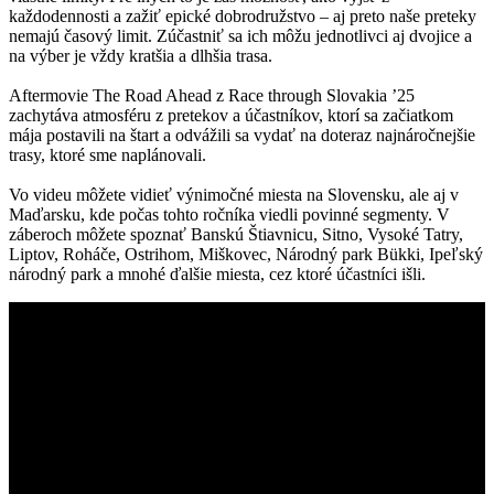
každodennosti a zažiť epické dobrodružstvo – aj preto naše preteky
nemajú časový limit. Zúčastniť sa ich môžu jednotlivci aj dvojice a
na výber je vždy kratšia a dlhšia trasa.
Aftermovie The Road Ahead z Race through Slovakia ’25
zachytáva atmosféru z pretekov a účastníkov, ktorí sa začiatkom
mája postavili na štart a odvážili sa vydať na doteraz najnáročnejšie
trasy, ktoré sme naplánovali.
Vo videu môžete vidieť výnimočné miesta na Slovensku, ale aj v
Maďarsku, kde počas tohto ročníka viedli povinné segmenty. V
záberoch môžete spoznať Banskú Štiavnicu, Sitno, Vysoké Tatry,
Liptov, Roháče, Ostrihom, Miškovec, Národný park Bükki, Ipeľský
národný park a mnohé ďalšie miesta, cez ktoré účastníci išli.