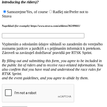
introducing the riders)?
Samozrejme/Yes, of course
Radšej nie/Prefer not to
Strava
Napríklad
(for example)
https://www.strava.com/athletes/36249661/
Vyplnením a odoslaním údajov súhlasíš so zaradením do verejného
zoznamu jazdcov a jazdkýň a s prijímaním informácii k pretekom.
Zároveň sa zaväzuješ dodržiavať pravidlá pre RTSK Sprint.
By filling out and submitting this form, you agree to be included in
the public list of riders and to receive race-related information. You
also confirm that you have read and understood the race rules for
RTSK Sprint.
and the event guidelines, and you agree to abide by them.