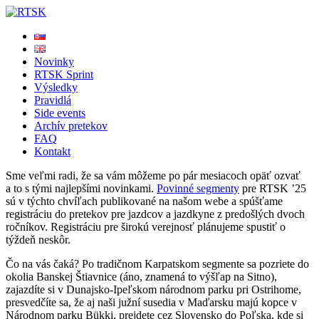
Novinky
RTSK Sprint
Výsledky
Pravidlá
Side events
Archív pretekov
FAQ
Kontakt
Sme veľmi radi, že sa vám môžeme po pár mesiacoch opäť ozvať
a to s tými najlepšími novinkami.
Povinné segmenty
pre RTSK ’25
sú v týchto chvíľach publikované na našom webe a spúšťame
registráciu do pretekov pre jazdcov a jazdkyne z predošlých dvoch
ročníkov. Registráciu pre širokú verejnosť plánujeme spustiť o
týždeň neskôr.
Čo na vás čaká? Po tradičnom Karpatskom segmente sa pozriete do
okolia Banskej Štiavnice (áno, znamená to výšľap na Sitno),
zajazdíte si v Dunajsko-Ipeľskom národnom parku pri Ostrihome,
presvedčíte sa, že aj naši južní susedia v Maďarsku majú kopce v
Národnom parku Bükki, prejdete cez Slovensko do Poľska, kde si