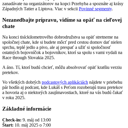
zanadávate na organizátorov na kopci Przehyba a spoznáte aj krásy
Západných Tatier a Liptova. Viac v sekcii
Povinné segmenty
.
Nezanedbajte prípravu, vidíme sa opäť na cieľovej
chate
Na konci tisíckilometrového dobrodružstva sa opäť stretneme na
spoločnej chate, kde si budete môcť pred cestou domov dať nielen
sprchu, teplé jedlo a pivo, ale aj prespať a užiť si spoločnosť
ostatných bojovníčok a bojovníkov, ktorí sa spolu s vami vydali na
Race through Slovakia 2025.
A áno. Tí, ktorí budú chcieť, môžu absolvovať opäť kratšiu verziu
pretekov.
Vo všetkých dobrých
podcastových aplikáciách
nájdete v priebehu
pár hodín aj podcast, kde Lukáš s Peťom rozoberajú trasu pretekov
a hovoria aj o niektorých zaujímavostiach, ktoré na vás budú čakať
v roku 2025.
Základné informácie
Check-in:
9. máj od 13:00
Štart:
10. máj 2025 o 7:00