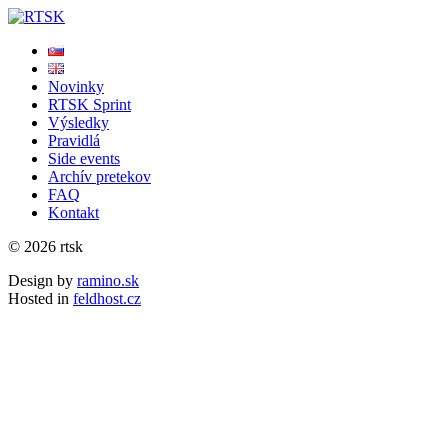
Novinky
RTSK Sprint
Výsledky
Pravidlá
Side events
Archív pretekov
FAQ
Kontakt
© 2026 rtsk
Design by
ramino.sk
Hosted in
feldhost.cz