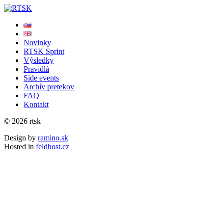
Novinky
RTSK Sprint
Výsledky
Pravidlá
Side events
Archív pretekov
FAQ
Kontakt
© 2026 rtsk
Design by
ramino.sk
Hosted in
feldhost.cz