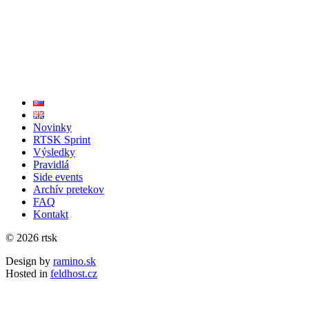
Novinky
RTSK Sprint
Výsledky
Pravidlá
Side events
Archív pretekov
FAQ
Kontakt
© 2026 rtsk
Design by
ramino.sk
Hosted in
feldhost.cz