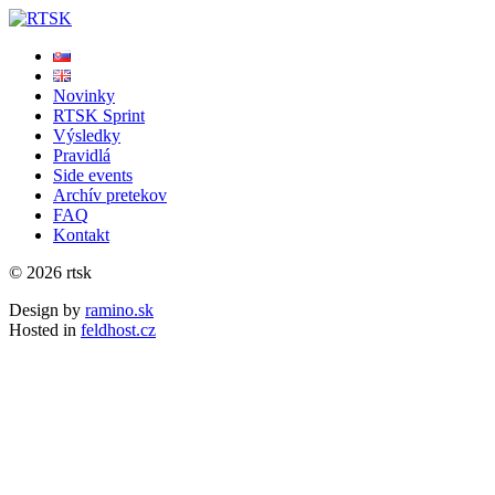
Novinky
RTSK Sprint
Výsledky
Pravidlá
Side events
Archív pretekov
FAQ
Kontakt
© 2026 rtsk
Design by
ramino.sk
Hosted in
feldhost.cz