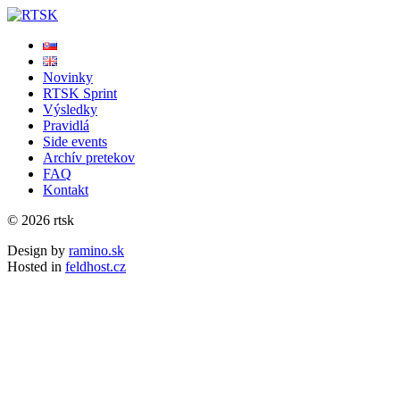
Novinky
RTSK Sprint
Výsledky
Pravidlá
Side events
Archív pretekov
FAQ
Kontakt
© 2026 rtsk
Design by
ramino.sk
Hosted in
feldhost.cz