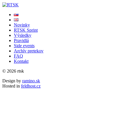
Novinky
RTSK Sprint
Výsledky
Pravidlá
Side events
Archív pretekov
FAQ
Kontakt
© 2026 rtsk
Design by
ramino.sk
Hosted in
feldhost.cz