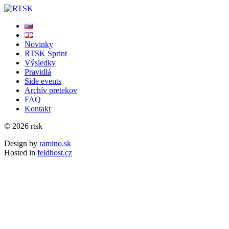
Novinky
RTSK Sprint
Výsledky
Pravidlá
Side events
Archív pretekov
FAQ
Kontakt
© 2026 rtsk
Design by
ramino.sk
Hosted in
feldhost.cz